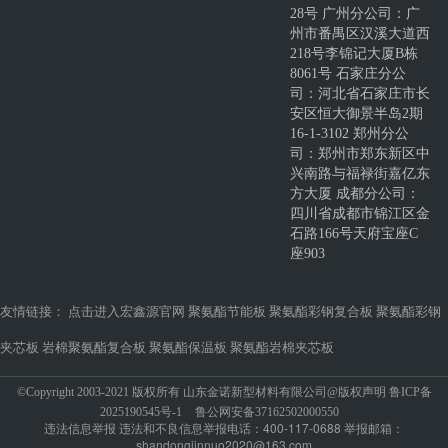
28号 广州分公司：广
州市番禺区汉溪大道西
218号李锦记大厦B栋
8061号 石家庄分公
司：河北省石家庄市长
安区恒大御景半岛2期
16-1-3102 郑州分公
司：郑州市郑东新区中
兴南路与福禄街嘉亿东
方大厦 成都分公司：
四川省成都市锦江区金
石路166号天府宝座C
座903
友情链接：
点击进入宏鑫源官网
聚氨酯节能板
聚氨酯彩钢复合板
聚氨酯彩钢
夹芯板
岩棉聚氨酯复合板
聚氨酯保温板
聚氨酯岩棉夹芯板
©Copyright 2003-2021 版权所有 山东金诺新型材料有限公司@版权声明
鲁ICP备
2025190545号-1
鲁公网安备37162502000550
违法信息举报 违法和不良信息举报电话：400-117-0688 举报邮箱：
shandongjinnuo2020@163.com