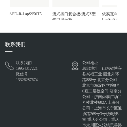
HXY-FD-R-LapS950T5
澳式插口复合板/澳式Z型
依实瓦®Insulat
锁口墙面板
LapSoft-聚
联系我们
联系我们
公司地址
澳式插口复合板/澳式Z型
依实瓦®InsulateRoof®-
HXY-FD-W-L
19954317221
总部地址：山东省博兴
锁口墙面板
LapSoft-聚氨酯金
微信号
县兴福工业 园北外环
13326287674
路888号 北京分公司：
北京市海淀区学院8号
C座二层氪空间 济南分
公司：济南舜泰广场11
号楼北楼602A 上海分
公司：上海市长宁区通
协路269号3号楼6楼B
室 重庆分公司：重庆
市永川区朱沱镇思善路