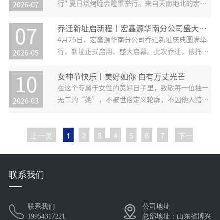
一分运费算明白、把
行" 夏日烧烤晚会隆重举行。来自天南地北的宏鑫
2026-07
源人齐聚一堂，在烟火与歌声中释放热情，在并肩
与欢笑中凝聚力量。一、烟火燃情，风雨共霁炭火
乔迁新址启新程丨宏鑫源华南分公司盛大启幕！
07
升腾，香气四溢。滋滋作响的烧烤声与此起彼伏的
4月26日，宏鑫源华南分公司乔迁新址庆典圆满举
行，新址正式启用、盛大启幕。此次乔迁，依托宏
2026-05
鑫源全国实体工厂布局优势与全产业链协同能力，
华南分公司以全新面貌、全新姿态，开启区域服务
女神节快乐丨美好如你 自有万丈光芒
10
升级、深耕大湾区市场的崭新篇章，为企业高质量
在这个专属于女性的美好日子里，致敬每一位独一
发展注入新的活力。立足大湾
无二的“她”，不被世俗定义轮廓，不因他人黯淡
2026-03
光芒，奔赴山海，活成自己喜欢的模样,可以偏爱烟
火寻常，也可以执着于星辰理想这个三月，宏鑫源
上一页
1
2
3
4
5
6
7
下一
以“编织美好，遇见最美的你”为主题，邀请全体
页
女员工暂别繁忙，赴一场与自己
联系我们
联系我们
公司地址
19954317221
总部地址：山东省博兴