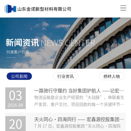
公司新闻
行业资讯
榜样人物
一路驰行守履约 当好集团护航人 ——记宏鑫源履约中心物流运
03
物流运输是企业生产经营的“大动脉”，串联着生
产发货、客户交付、项目回款的每一个关键环节。
2026-08
在我们身边，有这样一支追着车轮跑的幕后队伍
——宏鑫源物流运输部。他们没有站在业务前台的
天火同心・四海同行 —— 宏鑫源控股集团夏日烧烤晚会圆满举办
20
聚光灯下，却始终把“把每一趟车安排稳妥、把每
7 月 17 日，宏鑫源控股集团 "天火同心・四海同