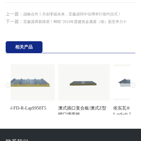
上一篇：
战略合作丨共创零碳未来，宏鑫源同中信博举行签约仪式！
下一篇：
宏鑫源再获殊荣！蝉联“2024年度建筑金属屋（墙）面竞争力十
相关产品
HXY-FD-R-LapS950T5
澳式插口复合板/澳式Z型
依实瓦®Insulat
锁口墙面板
LapSoft-聚