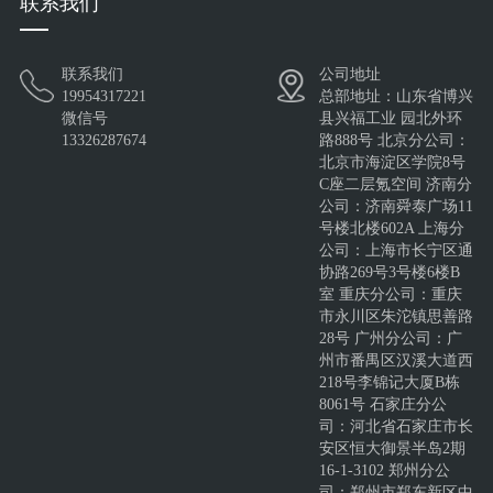
联系我们
联系我们
公司地址
澳式插口复合板/澳式Z型
依实瓦®InsulateRoof®-
HXY-FD-W-L
19954317221
总部地址：山东省博兴
锁口墙面板
LapSoft-聚氨酯金
微信号
县兴福工业 园北外环
13326287674
路888号 北京分公司：
北京市海淀区学院8号
C座二层氪空间 济南分
公司：济南舜泰广场11
号楼北楼602A 上海分
公司：上海市长宁区通
协路269号3号楼6楼B
室 重庆分公司：重庆
市永川区朱沱镇思善路
28号 广州分公司：广
州市番禺区汉溪大道西
218号李锦记大厦B栋
8061号 石家庄分公
司：河北省石家庄市长
安区恒大御景半岛2期
16-1-3102 郑州分公
司：郑州市郑东新区中