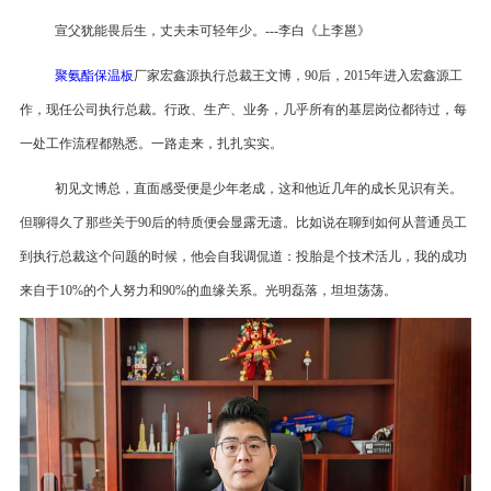
宣父犹能畏后生，丈夫未可轻年少。
---李白《上李邕》
聚氨酯保温板
厂家宏鑫源执行总裁王文博，
90后，2015年进入宏鑫源工
作，现任公司执行总裁。行政、生产、业务，几乎所有的基层岗位都待过，每
一处工作流程都熟悉。一路走来，扎扎实实。
初见文博总，直面感受便是少年老成，这和他近几年的成长见识有关。
但聊得久了那些关于
90后的特质便会显露无遗。比如说在聊到如何从普通员工
到执行总裁这个问题的时候，他会自我调侃道：投胎是个技术活儿，我的成功
来自于10%的个人努力和90%的血缘关系。光明磊落，坦坦荡荡。