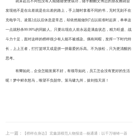
就算起点不同也没有人能随随便便成功，随手翻翻文博总的朋友圈就会
发现他不是在出差就是在出差的路上，手上随时拿着不同的书，无时无刻不在
充电学习。凌晨
2点以后休息是常态，却依然能做到7点以前准时起床，单单这
一点就秒杀99.99%的同龄人。只要出现在人前永远是满血状态，精力旺盛、战
斗力十足，面对这样的榜样很少有人能不被感染。偶有闲暇，发挥一下时代特
长，上上王者，打打篮球又或是拼一拼最爱的乐高。不为放松，只为更清醒的
思考。
有卿如此，企业怎能发展不好，有领导如此，员工怎会没有更好的生活
呢！
梦中鲜衣怒马，唯望不负韶华。策马啸九州，拔剑指天涯！
上一篇：
【榜样在身边】 宏鑫源模范人物报道—杨通通：以千万锤铸一器