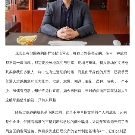
现实真有他回答的那样轻描淡写么，答案当然是否定的。任何一种成功
都不是一蹴而就，都需要漫长地沉淀与积累，崩塌与重建。初入职场的文博总
其实像我们多数人一样，也有过迷茫的时候，而且由于身份的原因，还要承受
普通人难以想象的巨大压力。欺瞒、怠慢、嘲讽，偏见、误解、歧视，一个不
少。虽偶有崩溃，却始终勇往直前。如今再回首，当时的负面声音就犹如人生
这艘草船借来的箭，只待东风起
……
经历过低谷的成长是飞跃式的，这里不单单指文博总个人的成长，还有
整个企业。伴随着精准的市场判断和敏锐的商业嗅觉，近两年宏鑫源开启了布
局全国的发展道路。到目前为止已经投产的省外制造基地有
4个，它们分别是