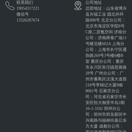
联系我们
公司地址
澳式插口复合板/澳式Z型
依实瓦®InsulateRoof®-
HXY-FD-W-L
19954317221
总部地址：山东省博兴
锁口墙面板
LapSoft-聚氨酯金
微信号
县兴福工业 园北外环
13326287674
路888号 北京分公司：
北京市海淀区学院8号
C座二层氪空间 济南分
公司：济南舜泰广场11
号楼北楼602A 上海分
公司：上海市长宁区通
协路269号3号楼6楼B
室 重庆分公司：重庆
市永川区朱沱镇思善路
28号 广州分公司：广
州市番禺区汉溪大道西
218号李锦记大厦B栋
8061号 石家庄分公
司：河北省石家庄市长
安区恒大御景半岛2期
16-1-3102 郑州分公
司：郑州市郑东新区中
兴南路与福禄街嘉亿东
方大厦 成都分公司：