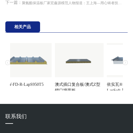
下一篇：
聚氨酯保温板厂家宏鑫源模范人物报道：王上海—用心铸者技必良
相关产品
HXY-FD-R-LapS950T5
澳式插口复合板/澳式Z型
依实瓦®Insulat
锁口墙面板
LapSoft-聚
联系我们