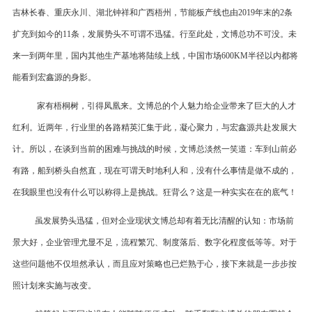
吉林长春、重庆永川、湖北钟祥和广西梧州，节能板产线也由2019年末的2条
扩充到如今的11条，发展势头不可谓不迅猛。行至此处，文博总功不可没。未
来一到两年里，国内其他生产基地将陆续上线，中国市场600KM半径以内都将
能看到宏鑫源的身影。
家有梧桐树，引得凤凰来。文博总的个人魅力给企业带来了巨大的人才
红利。近两年，行业里的各路精英汇集于此，凝心聚力，与宏鑫源共赴发展大
计。所以，在谈到当前的困难与挑战的时候，文博总淡然一笑道：车到山前必
有路，船到桥头自然直，现在可谓天时地利人和，没有什么事情是做不成的，
在我眼里也没有什么可以称得上是挑战。狂背么？这是一种实实在在的底气！
虽发展势头迅猛，但对企业现状文博总却有着无比清醒的认知：市场前
景大好，企业管理尤显不足，流程繁冗、制度落后、数字化程度低等等。对于
这些问题他不仅坦然承认，而且应对策略也已烂熟于心，接下来就是一步步按
照计划来实施与改变。