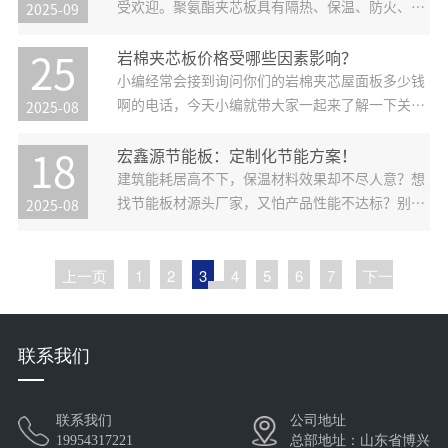
常好。它的燃烧性能达到了国家标
受欢迎。聚氨酯夹芯板具有隔热、保温、防火、耐
2025-09
腐蚀等多种优点，被广泛应用于建筑、工业、商业
等领域。宏鑫源是一家专业生产聚氨酯夹芯板的企
岩棉夹芯板价格受哪些因素影响？
25
业，具有多年的生产经验和技术优势。我们的产品
小编经常会接到询问你们的岩棉夹芯屋面板多少钱
质量稳定，价格合理，深受广大客
啊的电话，今天小编就带大家一起来了解一下关于
2025-08
岩棉夹芯板的价格问题。夹芯板的价格并非是固定
不变的，而是受多种因素的综合影响。
宏鑫源节能板：定制化节能方案！
18
建筑能耗居高不下，保温材料效果却不尽人意？想
找节能板材源头厂家，又怕产品性能不达标？别再
2025-08
烦恼！山东宏鑫源作为深耕节能板领域多年的专业
生产厂家，用创新科技与卓越品质，为您打造节能
上一页
1
2
3
4
5
6
7
下一
新体验！
页
联系我们
联系我们
公司地址
19954317221
总部地址：山东省博兴