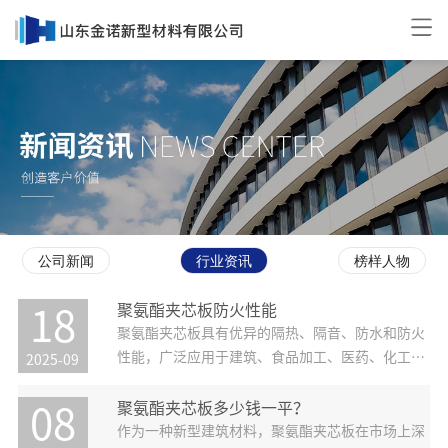
公司新闻
行业资讯
榜样人物
聚氨酯夹芯板防火性能
18
聚氨酯夹芯板具有优异的隔热、隔音、防水和防火
性能，广泛应用于建筑、食品加工、医药、化工、
2025-09
电子等行业的冷库、保温房、隔音墙和防火墙等场
合。作为一种防火材料，它的防火性能主要表现在
聚氨酯夹芯板多少钱一平？
08
以下几个方面：首先，聚氨酯夹芯板的燃烧性能非
作为一种新型建筑材料，聚氨酯夹芯板在市场上深