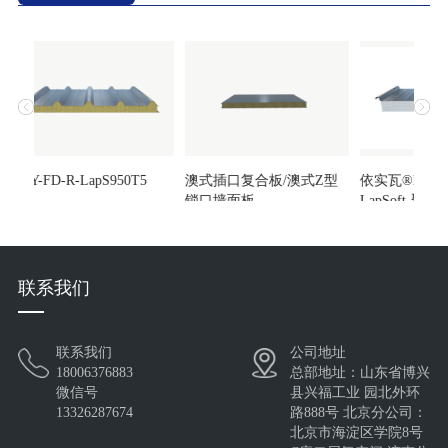
HXY-FD-R-LapS950T5
澳式插口复合板/澳式Z型
依实瓦®Insulat
锁口墙面板
LapSoft-聚
联系我们
联系我们
公司地址
澳式插口复合板/澳式Z型
依实瓦®InsulateRoof®-
HXY-FD-W-L
18006376883
总部地址：山东省博兴
锁口墙面板
LapSoft-聚氨酯金
微信号
县兴福工业 园北外环
13326287674
路888号 北京分公司：
北京市海淀区学院8号