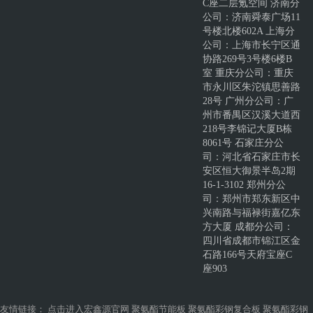
C座二层氪空间 济南分
公司：济南舜泰广场11
号楼北楼602A 上海分
公司：上海市长宁区通
协路269号3号楼6楼B
室 重庆分公司：重庆
市永川区朱沱镇思善路
28号 广州分公司：广
州市番禺区汉溪大道西
218号李锦记大厦B栋
8061号 石家庄分公
司：河北省石家庄市长
安区恒大御景半岛2期
16-1-3102 郑州分公
司：郑州市郑东新区中
兴南路与福禄街嘉亿东
方大厦 成都分公司：
四川省成都市锦江区金
石路166号天府宝座C
座903
友情链接：
点击进入宏鑫源官网
聚氨酯节能板
聚氨酯彩钢复合板
聚氨酯彩钢